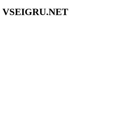
V
SE
I
GRU
.NET